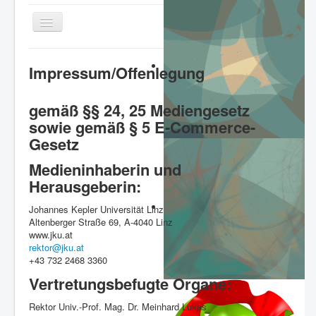
Home
Impressum/Offenlegung
Topics
Lecturers
gemäß §§ 24, 25 Mediengesetz
sowie gemäß § 5 E-Commerce-
Organizers
Gesetz
Registration
Medieninhaberin und
Venue
Herausgeberin:
Accomodation
Johannes Kepler Universität Linz
Altenberger Straße 69, A-4040 Linz
Schedule
www.jku.at
rektor@jku.at
Readings
+43 732 2468 3360
Course Material
Vertretungsbefugte Organe:
Rektor Univ.-Prof. Mag. Dr. Meinhard Lukas