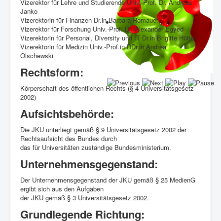
Vizerektor für Lehre und Studierende Univ.-Prof. Dr. Andreas
Janko
Vizerektorin für Finanzen Dr.in Barbara Romauer
Vizerektor für Forschung Univ.-Prof. Dr. Alexander Egyed
Vizerektorin für Personal, Diversity und IT Dr.in Brigitte Hütter
Vizerektorin für Medizin Univ.-Prof.in DDr.in Andrea
Olschewski
Rechtsform:
Körperschaft des öffentlichen Rechts (§ 4 Universitätsgesetz
2002)
Aufsichtsbehörde:
Die JKU unterliegt gemäß § 9 Universitätsgesetz 2002 der
Rechtsaufsicht des Bundes durch
das für Universitäten zuständige Bundesministerium.
Unternehmensgegenstand:
Der Unternehmensgegenstand der JKU gemäß § 25 MedienG
ergibt sich aus den Aufgaben
der JKU gemäß § 3 Universitätsgesetz 2002.
Grundlegende Richtung: